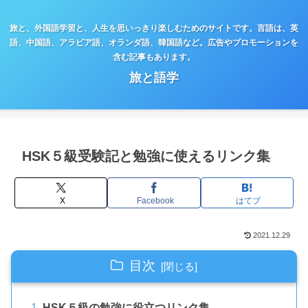
旅と、外国語学習と、人生を思いっきり楽しむためのサイトです。言語は、英
語、中国語、アラビア語、オランダ語、韓国語など。広告やプロモーションを
含む記事もあります。
旅と語学
HSK５級受験記と勉強に使えるリンク集
X
Facebook
はてブ
2021.12.29
目次
HSK５級の勉強に役立つリンク集