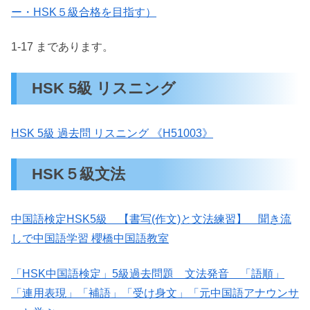
ー・HSK５級合格を目指す）
1-17 まであります。
HSK 5級 リスニング
HSK 5級 過去問 リスニング 《H51003》
HSK５級文法
中国語検定HSK5級 【書写(作文)と文法練習】 聞き流
しで中国語学習 櫻橋中国語教室
「HSK中国語検定」5級過去問題 文法発音 「語順」
「連用表現」「補語」「受け身文」「元中国語アナウンサ