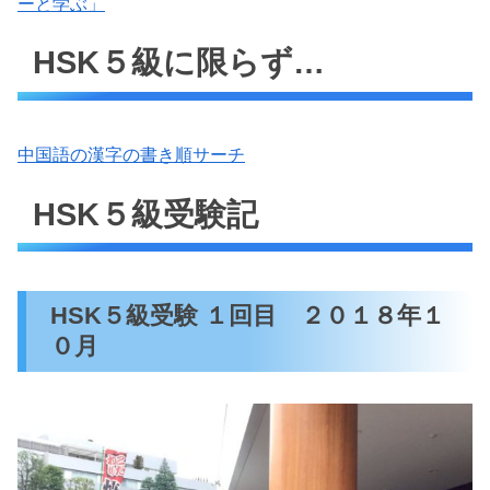
ーと学ぶ」
HSK５級に限らず…
中国語の漢字の書き順サーチ
HSK５級受験記
HSK５級受験 １回目 ２０１８年１
０月