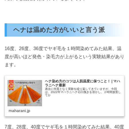
ヘナは温めた方がいいと言う派
16度、26度、36度でヤギ毛を１時間染めてみた結果、温
度が高いほど発色・染毛力が上がるという実験結果があり
ます。
ヘナ染め方のコツは人肌温度に保つこと！ | マハ
ラニヘナ最新
過去に何度となく実験を繰り返してきていますが、今回
は、2022年マハラニヘナ石臼挽きを溶かし、２時間放置し
てか
maharani.jp
7度、28度、40度でヤギ毛を１時間染めてみた結果、40度