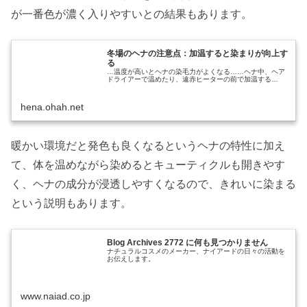
が一番色が濃く入りやすいとの結果もあります。
冬場のヘナの注意点：加温すると染まりが向上す
る
…温度が高いとヘナの染毛力がよくなる……ヘナ中、ヘア
ドライアーで温めたり、遠赤ヒーターの前で加温する…
hena.ohah.net
暖かい環境だと発色も良くなるというヘナの特性に加え
て、体を温めながら染めるとキューティクルも開きやす
く、ヘナの成分が浸透しやすくなるので、きれいに染まる
という説明もあります。
Blog Archives 2772 に何も見つかりません
ナチュラルコスメのメーカー、ナイアードの日々の活動を
お伝えします。
www.naiad.co.jp