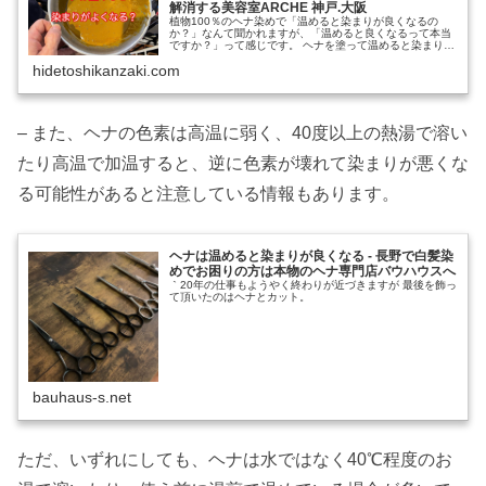
解消する美容室ARCHE 神戸.大阪
植物100％のヘナ染めで「温めると染まりが良くなるの
か？」なんて聞かれますが、「温めると良くなるって本当
ですか？」って感じです。 ヘナを塗って温めると染まりが
良くなる？ ヘナ（ここではハナヘナのこと）は、植物
hidetoshikanzaki.com
100％の植物性染料です。 「ヘ
– また、ヘナの色素は高温に弱く、40度以上の熱湯で溶い
たり高温で加温すると、逆に色素が壊れて染まりが悪くな
る可能性があると注意している情報もあります。
ヘナは温めると染まりが良くなる - 長野で白髪染
めでお困りの方は本物のヘナ専門店バウハウスへ
｀20年の仕事もようやく終わりが近づきますが 最後を飾っ
て頂いたのはヘナとカット。
bauhaus-s.net
ただ、いずれにしても、ヘナは水ではなく40℃程度のお