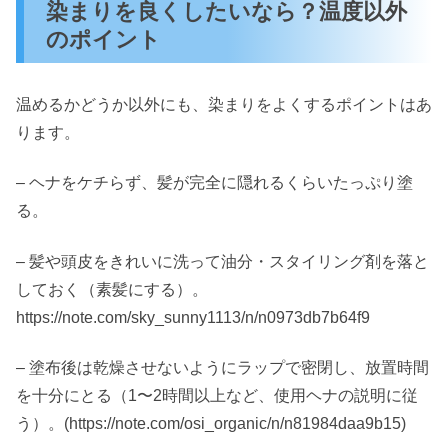
染まりを良くしたいなら？温度以外
のポイント
温めるかどうか以外にも、染まりをよくするポイントはあ
ります。
– ヘナをケチらず、髪が完全に隠れるくらいたっぷり塗
る。
– 髪や頭皮をきれいに洗って油分・スタイリング剤を落と
しておく（素髪にする）。
https://note.com/sky_sunny1113/n/n0973db7b64f9
– 塗布後は乾燥させないようにラップで密閉し、放置時間
を十分にとる（1〜2時間以上など、使用ヘナの説明に従
う）。(https://note.com/osi_organic/n/n81984daa9b15)