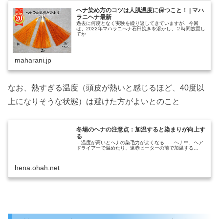
ヘナ染め方のコツは人肌温度に保つこと！ | マハ
ラニヘナ最新
過去に何度となく実験を繰り返してきていますが、今回
は、2022年マハラニヘナ石臼挽きを溶かし、２時間放置し
てか
maharani.jp
なお、熱すぎる温度（頭皮が熱いと感じるほど、40度以
上になりそうな状態）は避けた方がよいとのこと
冬場のヘナの注意点：加温すると染まりが向上す
る
…温度が高いとヘナの染毛力がよくなる……ヘナ中、ヘア
ドライアーで温めたり、遠赤ヒーターの前で加温する…
hena.ohah.net