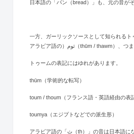
日本語の「パン（bread）」も、元の音
一方、ガーリックソースとして知られるトゥ
アラビア語の）ثوم（thūm 
トゥームの表記にはゆれがあります。
thūm（学術的な転写）
toum / thoum（フランス語・英語経由の表
toumya（エジプトなどでの派生形）
アラビア語の「ث（th）」の音は日本語にないため、「トゥ」「ス」「サ」など様々に写さ