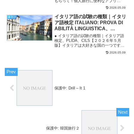
もらって！個人旅行に便利なアプリ
Klook（クルック）を初めて利用するとき
2026.05.09
は、せっかくなので割引クーポンでお得
に旅を楽しんでください！こちらのリン
イタリア語の試験の種類｜イタリ
多言語
クから登録で...
ア語検定 ITALIANO: PROVA DI
ABILITÀ LINGUISTICA、
PLIDA・CILS・CELI
● イタリア語の試験の種類｜イタリア語
検定、PLIDA、CILS【２０２６年５月
版】イタリアは大好きな国の一つです。
何度か訪れたことがあり、１ヶ月かけて
2026.05.09
北イタリアを巡ったこともありますが、
それでもまだまだ訪れていない場所がた
くさんあり、何度...
保護中: Drill – It 1
保護中: 韓国旅行２