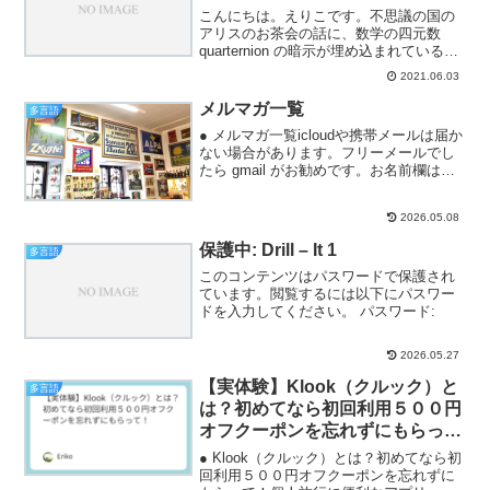
こんにちは。えりこです。不思議の国の
アリスのお茶会の話に、数学の四元数
quarternion の暗示が埋め込まれていると
いう話を小耳に挟みました。最初は、こ
2021.06.03
じつけではないかと思いましたが、確か
に、不思議の国のアリスの著者のルイ
メルマガ一覧
多言語
ス・キャロル...
● メルマガ一覧icloudや携帯メールは届か
ない場合があります。フリーメールでし
たら gmail がお勧めです。お名前欄は、
苗字のみご記入ください。旅と語学を目
いっぱい楽しむメルマガ window.fd('form',
2026.05.08
{ formId:...
保護中: Drill – It 1
多言語
このコンテンツはパスワードで保護され
ています。閲覧するには以下にパスワー
ドを入力してください。 パスワード:
2026.05.27
【実体験】Klook（クルック）と
多言語
は？初めてなら初回利用５００円
オフクーポンを忘れずにもらっ
て！
● Klook（クルック）とは？初めてなら初
回利用５００円オフクーポンを忘れずに