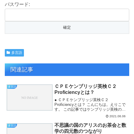
パスワード:
多言語
関連記事
ＣＰＥケンブリッジ英検Ｃ２
多言語
Proficiencyとは？
● ＣＰＥケンブリッジ英検Ｃ２
Proficiencyとは？ こんにちは。えりこで
す。 この記事ではケンブリッジ英検のＣ
ＰＥについて、まとめます。 ケンブリッ
2021.06.06
ジ英検ＣＰＥについて公式サイトの説明
はこちらです。 なお、ＣＰＥは、ケンブ
不思議の国のアリスのお茶会と数
多言語
リッジ英検...
学の四元数のつながり